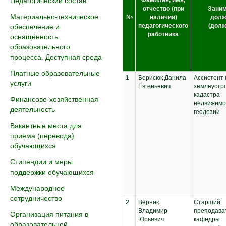
Педагогический состав
Фамилия, имя,
отчество (при
Зани
Материально-техническое
№
наличии)
долж
педагогического
(долж
обеспечение и
работника
оснащённость
образовательного
процесса. Доступная среда
Платные образовательные
1
Борисюк Данила
Ассистент
услуги
Евгеньевич
землеустро
кадастра
Финансово-хозяйственная
недвижимо
деятельность
геодезии
Вакантные места для
приёма (перевода)
обучающихся
Стипендии и меры
поддержки обучающихся
Международное
сотрудничество
2
Верник
Старший
Владимир
преподава
Организация питания в
Юрьевич
кафедры
образовательной