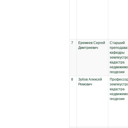
7
Еремеев Сергей
Старший
Дмитриевич
преподава
кафедры
землеустро
кадастра
недвижимо
геодезии
8
Зубов Алексей
Профессор
Ремович
землеустро
кадастра
недвижимо
геодезии