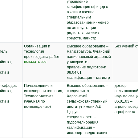
управление
калификация офицер с
высшим военно-
специальным
образованием инженер
по эксплуатации
радиотехнических
средств, магистр
Организация и
Высшее образование –
Без ученой с
тель
технология
магистратура, Луганский
производства работ
национальный аграрный
показать все
йства,
на объектах
университет
ландшафтной
правление подготовки
сти и
архитектуры;
08.04.01
Экономика отрасли;
квалификация – магистр
ГИС в ландшафтной
 кафедры
Почвоведение и
Высшее образование –
доктор
архитектуре
йства,
инженерная геология;
специалитет,
сельскохозя
Технологическая
Херсонский
наук по спец
сти и
(учебная по
сельскохозяйственный
06.01.03 –
почвоведению)
институт имени А.Д.
агропочвове
Цюруп
агрофизика
специальность –
гидромелиорация
квалификация –
инженер –гидротехник