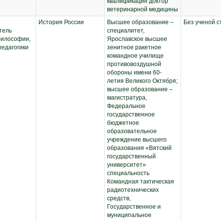
архитектуре;
квалификация доктор
Ландшафтное
ветеринарной медицины
проектирование;
История России
Высшее образование –
Без ученой с
Декоративная
тель
специалитет,
дендрология;
илософии,
Ярославское высшее
Ландшафтный
педагогики
зенитное ракетное
дизайн;
командное училище
Учебная практика:
противовоздушной
практика по
обороны имени 60-
получению первичных
летия Великого Октября;
профессиональных
высшее образование –
умений и навыков, в
магистратура,
том числе первичных
Федеральное
умений и навыков
государственное
научно-
бюджетное
исследовательской
образовательное
деятельности
учреждение высшего
(Цветочному
образования «Вятский
оформлению)
государственный
университет»
специальность
Командная тактическая
радиотехнических
средств,
Государственное и
муниципальное