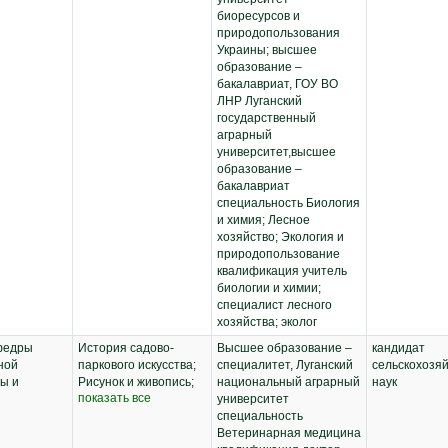
биоресурсов и
природопользования
Украины; высшее
образование –
бакалавриат, ГОУ ВО
ЛНР Луганский
государственный
аграрный
университет,высшее
образование –
бакалавриат
специальность Биология
и химия; Лесное
хозяйство; Экология и
природопользование
квалификация учитель
биологии и химии;
специалист лесного
хозяйства; эколог
федры
История садово-
Высшее образование –
кандидат
ной
паркового искусства;
специалитет, Луганский
сельскохозя
ы и
Рисунок и живопись;
национальный аграрный
наук
показать все
Инновационные
университет
технологии в
специальность
ландшафтной
Ветеринарная медицина