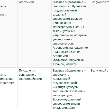
Агрохимия
Высшее образование –
Без ученой с
тель
специалитет, Луганский
государственный
ния и
аграрный
университет;высшее
образование –
магистратура, ГОУ ВО
ЛНР «Луганский
национальный аграрный
университет»
специальность
Агрономия, направление
подготовки 35.04.04
Агрономия
квалификация ученый
агроном, магистр
Психология
Высшее образование –
Без ученой с
тель
социального
специалитет,
илософии,
взаимодействия
Харьковский
педагогики
государственный
институт культуры;
высшее образование –
магистратура,
Восточноукраинский
университет имени
Владимира Даля