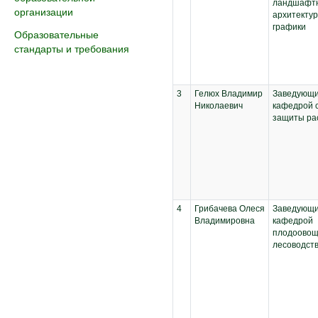
ландшафт
организации
архитектур
графики
Образовательные
стандарты и требования
3
Гелюх Владимир
Заведующ
Николаевич
кафедрой 
защиты ра
4
Грибачева Олеся
Заведующ
Владимировна
кафедрой
плодоовощ
лесоводст