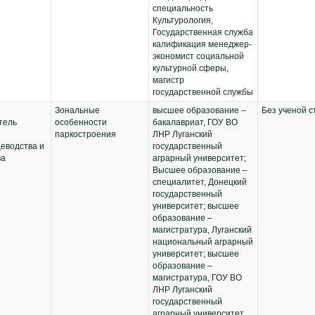
специальность
Культурология,
Государственная служба
калификация менеджер-
экономист социальной
культурной сферы,
магистр
государственной службы
Зональные
высшее образование –
Без ученой с
тель
особенности
бакалавриат, ГОУ ВО
паркостроения
ЛНР Луганский
еводства и
государственный
ва
аграрный университет;
Высшее образование –
специалитет, Донецкий
государственный
университет; высшее
образование –
магистратура, Луганский
национальный аграрный
университет; высшее
образование –
магистратура, ГОУ ВО
ЛНР Луганский
государственный
аграрный университет