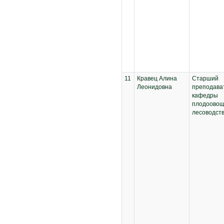
11
Кравец Алина
Старший
Леонидовна
преподава
кафедры
плодоовощ
лесоводст