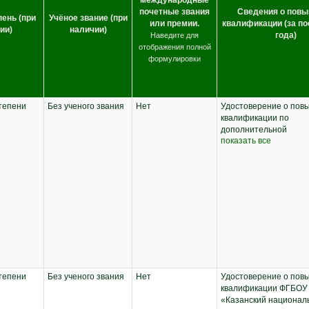
международные
почетные звания
Сведения о пов
пень (при
Учёное звание (при
или премии.
квалификации (за по
ии)
наличии)
года)
Наведите для
отображения полной
формулировки
тепени
Без ученого звания
Нет
Удостоверение о пов
квалификации по
дополнительной
показать все
профессиональной п
«Цифровые помощни
агронома», г. Симфер
Федеральное государ
автономное образова
учреждение высшего
образования «Крымск
федеральный универ
имени В.И. Вернадско
(ФГАОУ ВО «КФУ им. В
Вернадского)», 2024 г.,
тепени
Без ученого звания
Нет
Удостоверение о пов
квалификации ФГБОУ
«Казанский национал