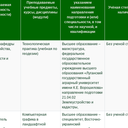
Преподаваемые
указанием
маемая
учебные предметы,
наименования
Учёная сте
ность
курсы, дисциплины
направления
налич
ности)
(модули)
подготовки и (или)
специальности, в том
числе научной, и
квалификации
 кафедры
Технологическая
Высшее образование –
Без ученой с
йства,
практика (учебная по
магистратура,
геодезии)
федеральное
сти и
государственное
образовательное
учреждение высшего
образования «Луганский
государственный
аграрный университет
имени К.Е. Ворошилова»
направление подготовки
21.04.02
Землеустройство и
кадастры,
Компьютерная
Высшее образование –
Без ученой с
тель
графика в
специалитет, Восточно-
ландшафтной
украинский