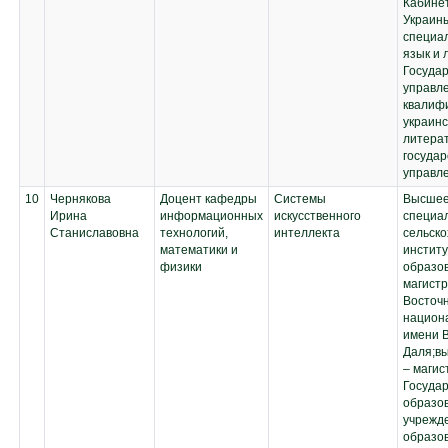
Кабине
продуктов питания с
Украин
заданными
специал
свойствами и
язык и 
составом;
Госуда
Проектирование
управл
предприятий
квалиф
производства
украинс
продуктов
литерат
животного
государ
происхождения;
управл
Технологии
разработки
10
Чернякова
Доцент кафедры
Системы
Высшее
стандартов и
Ирина
информационных
искусственного
специал
нормативной
Станиславовна
технологий,
интеллекта
сельск
документации;
математики и
институ
Производственная
физики
образо
преддипломная
магистр
практика;
Восточ
Выполнение,
национ
подготовка к
имени 
процедуре защиты
Даля;в
и защита выпускной
– магис
квалификационной
Госуда
работы
образо
учрежд
образов