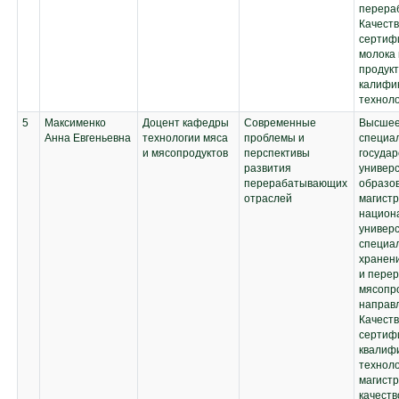
практика;
животного
перераб
Выполнение,
происхождения;
Качеств
подготовка к
Технология
сертифи
процедуре защиты
биологически
молока
и защита выпускной
активных веществ
продукт
квалификационной
калифи
работы
техноло
5
Максименко
Доцент кафедры
Современные
Высшее
Анна Евгеньевна
технологии мяса
проблемы и
специал
и мясопродуктов
перспективы
госуда
развития
универ
перерабатывающих
образо
отраслей
магистр
национ
универ
специал
хранени
и перер
мясопро
направл
Качеств
сертиф
квалиф
техноло
магистр
качеств