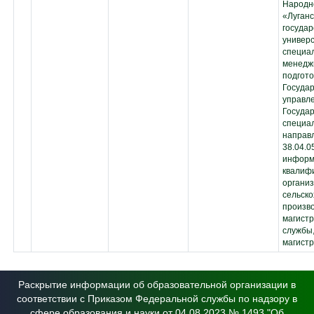
Народн
«Луганс
госуда
универ
специа
менедж
подгото
Госуда
управле
Госуда
специал
направл
38.04.0
информ
квалифи
органи
сельско
произв
магистр
службы
магистр
Раскрытие информации об образовательной организации в
соответствии с Приказом Федеральной службы по надзору в
сфере образования и науки от 04.08.2023 № 1493 "Об