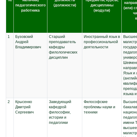
№
наличии)
должность
предметы, курсы,
направ
педагогического
(должности)
дисциплины
(или) с
работника
(модули)
чи
1
Бузовский
Старший
Иностранный язык в
Высшее
Андрей
преподаватель
профессиональной
магистр
Владимирович
кафедры
деятельности
госуда
филологических
педагог
дисциплин
универс
Шевчен
направл
Язык и 
(англий
квалифи
препода
языка и
2
Крысенко
Заведующий
Философские
Высшее
Дмитрий
кафедрой
проблемы науки и
бакалав
Сергеевич
философии,
техники
национ
истории и
педагог
педагогики
имени Т
высшее
магистр