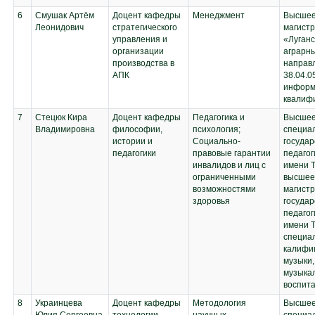
6
Смушак Артём
Доцент кафедры
Менеджмент
Высшее
Леонидович
стратегического
магистр
управления и
«Луган
организации
аграрн
производства в
направл
АПК
38.04.0
информ
квалиф
7
Стецюк Кира
Доцент кафедры
Педагогика и
Высшее
Владимировна
философии,
психология;
специал
истории и
Социально-
госуда
педагогики
правовые гарантии
педагог
инвалидов и лиц с
имени Т
ограниченными
высшее
возможностями
магистр
здоровья
госуда
педагог
имени 
специа
калифи
музыки,
музыкал
воспит
8
Украинцева
Доцент кафедры
Методология
Высшее