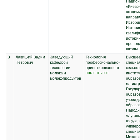
Национ
«Киево
академ
направл
История
Истори
квалиф
истории
препод
школы
3
Лавицкий Вадим
Заведующий
Технология
Высшее
Петрович
кафедрой
профессионально-
специал
технологии
ориентированного
сельск
показать все
молока и
обучения;
институ
молокопродуктов
Информационные
образо
технологии в
магистр
профессиональной
Госуда
деятельности;
образо
Математические
учрежд
методы
образов
оптимизации и
Народн
управления в
«Луганс
пищевых
госуда
производствах;
универ
Научные основы
специа
технологии
Механи