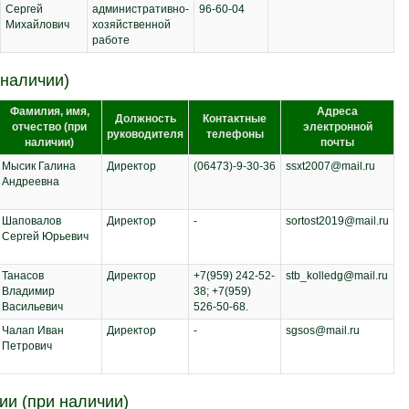
Сергей
административно-
96-60-04
Михайлович
хозяйственной
работе
 наличии)
Фамилия, имя,
Адреса
Должность
Контактные
отчество (при
электронной
руководителя
телефоны
наличии)
почты
Мысик Галина
Директор
(06473)-9-30-36
ssxt2007@mail.ru
Андреевна
Шаповалов
Директор
-
sortost2019@mail.ru
Сергей Юрьевич
Танасов
Директор
+7(959) 242-52-
stb_kolledg@mail.ru
Владимир
38; +7(959)
Васильевич
526-50-68.
Чалап Иван
Директор
-
sgsos@mail.ru
Петрович
ии (при наличии)