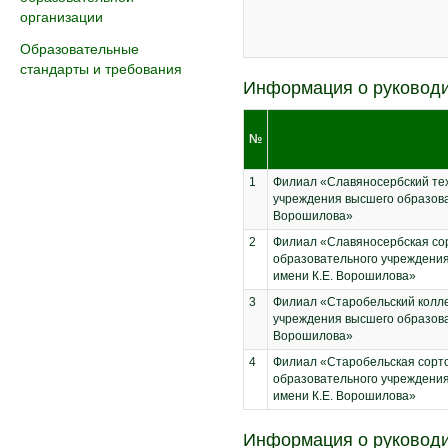
организации
Образовательные
стандарты и требования
Информация о руководи
№
1
Филиал «Славяносербский тех
учреждения высшего образова
Ворошилова»
2
Филиал «Славяносербская со
образовательного учреждения
имени К.Е. Ворошилова»
3
Филиал «Старобельский колле
учреждения высшего образова
Ворошилова»
4
Филиал «Старобельская сорт
образовательного учреждения
имени К.Е. Ворошилова»
Информация о руководи