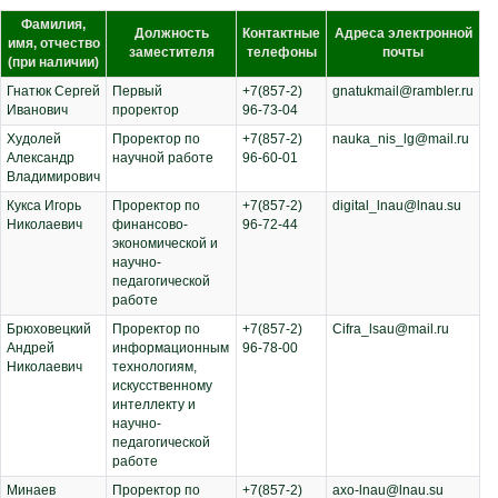
Фамилия,
Должность
Контактные
Адреса электронной
имя, отчество
заместителя
телефоны
почты
(при наличии)
Гнатюк Сергей
Первый
+7(857-2)
gnatukmail@rambler.ru
Иванович
проректор
96-73-04
Худолей
Проректор по
+7(857-2)
nauka_nis_lg@mail.ru
Александр
научной работе
96-60-01
Владимирович
Кукса Игорь
Проректор по
+7(857-2)
digital_lnau@lnau.su
Николаевич
финансово-
96-72-44
экономической и
научно-
педагогической
работе
Брюховецкий
Проректор по
+7(857-2)
Cifra_lsau@mail.ru
Андрей
информационным
96-78-00
Николаевич
технологиям,
искусственному
интеллекту и
научно-
педагогической
работе
Минаев
Проректор по
+7(857-2)
axo-lnau@lnau.su