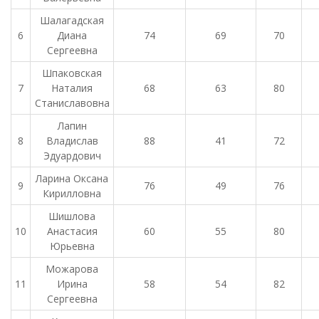
Шалагадская
6
Диана
74
69
70
Сергеевна
Шпаковская
7
Наталия
68
63
80
Станиславовна
Лапин
8
Владислав
88
41
72
Эдуардович
Ларина Оксана
9
76
49
76
Кирилловна
Шишлова
10
Анастасия
60
55
80
Юрьевна
Можарова
11
Ирина
58
54
82
Сергеевна