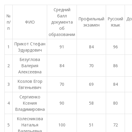
Средний
№
балл
Профильный
Русский
До
п/
ФИО
документа
экзамен
язык
п
об
образовании
Прикот Стефан
1
91
84
96
Эдуардович
Безуглова
2
Валерия
84
70
86
Алексеевна
Козлов Егор
3
70
69
84
Евгеньевич
Сергиенко
4
Ксения
90
58
80
Владимировна
Колесникова
5
Наталья
100
51
72
Валерьевна