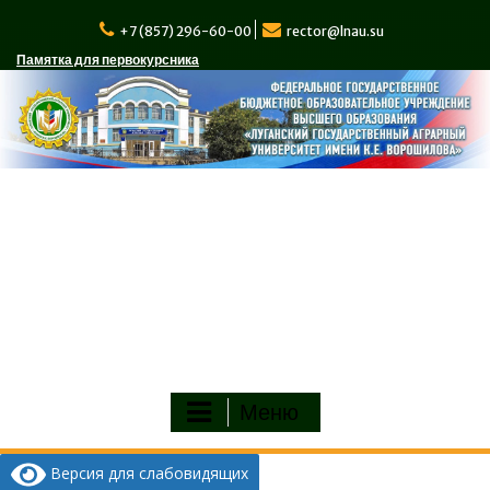
Перейти
к
+7 (857) 296-60-00
rector@lnau.su
содержимому
Памятка для первокурсника
Меню
Версия для слабовидящих