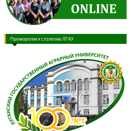
Проморолик к столетию ЛГАУ