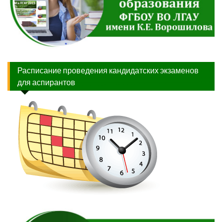
Расписание проведения кандидатских экзаменов
для аспирантов