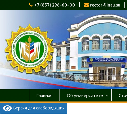
Перейти
+7 (857) 296-60-00
rector@lnau.su
к
содержимому
Главная
Об университете
Стр
Версия для слабовидящих