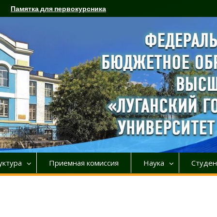
Памятка для первокурсника
уктура
Приемная комиссия
Наука
Студен