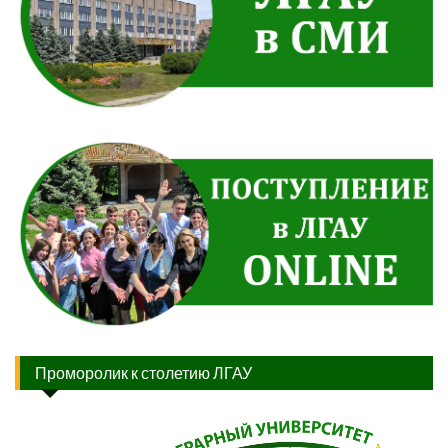
Проморолик к столетию ЛГАУ