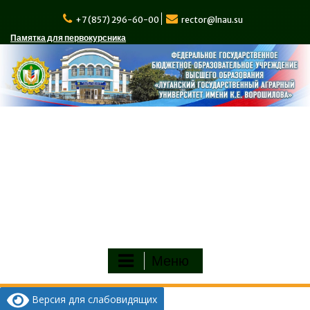
Перейти
к
+7 (857) 296-60-00
rector@lnau.su
содержимому
Памятка для первокурсника
Меню
Версия для слабовидящих