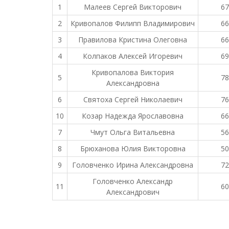
1
Малеев Сергей Викторович
67
2
Кривопалов Филипп Владимирович
66
3
Правилова Кристина Олеговна
66
4
Колпаков Алексей Игоревич
69
Кривопалова Виктория
5
78
Александровна
6
Святоха Сергей Николаевич
76
10
Козар Надежда Ярославовна
66
7
Чмут Ольга Витальевна
56
8
Брюханова Юлия Викторовна
50
9
Головченко Ирина Александровна
72
Головченко Александр
11
60
Александрович