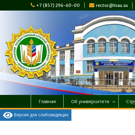
Перейти
+7 (857) 296-60-00
rector@lnau.su
к
содержимому
Главная
Об университете
Стр
Версия для слабовидящих