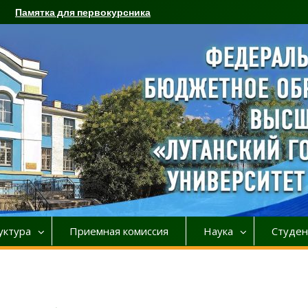
Памятка для первокурсника
уктура
Приемная комиссия
Наука
Студен