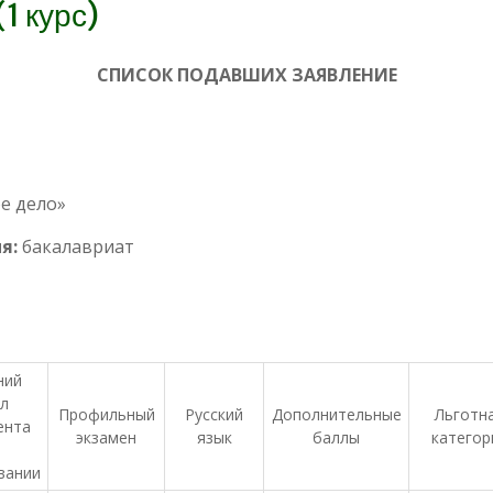
1 курс)
СПИСОК ПОДАВШИХ ЗАЯВЛЕНИЕ
ое дело»
я:
бакалавриат
ний
л
Профильный
Русский
Дополнительные
Льготн
ента
экзамен
язык
баллы
категор
б
вании