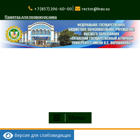
Перейти
к
+7 (857) 296-60-00
rector@lnau.su
содержимому
Памятка для первокурсника
Меню
Версия для слабовидящих