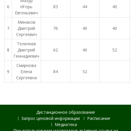
Мазур
6
Игорь
83
44
40
Евгеньевич
Минаков
7
Дмитрий
76
40
40
Сергеевич
Телепнев
8
Дмитрий
62
40
52
Геннадиевич
Смирнова
9
Елена
84
52
Сергеевна
Дистанционное образование
Запрос ценовой информации
Расписание
Медиатека
При использовании материалов активная ссылка на