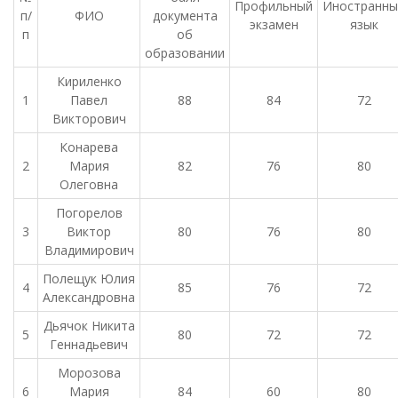
Профильный
Иностранны
п/
ФИО
документа
экзамен
язык
п
об
образовании
Кириленко
1
Павел
88
84
72
Викторович
Конарева
2
Мария
82
76
80
Олеговна
Погорелов
3
Виктор
80
76
80
Владимирович
Полещук Юлия
4
85
76
72
Александровна
Дьячок Никита
5
80
72
72
Геннадьевич
Морозова
6
Мария
84
60
80