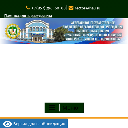
Перейти
к
+7 (857) 296-60-00
rector@lnau.su
содержимому
Памятка для первокурсника
Меню
Версия для слабовидящих