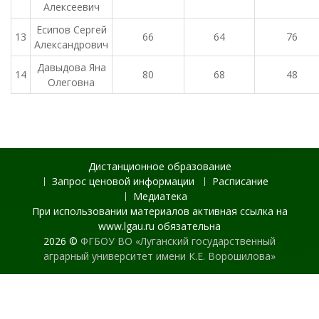
Алексеевич
Есипов Сергей
13
66
64
76
Александрович
Давыдова Яна
14
80
68
48
Олеговна
Дистанционное образование
Запрос ценовой информации
Расписание
Медиатека
При использовании материалов активная ссылка на
www.lgau.ru обязательна
2026 ©
ФГБОУ ВО «Луганский государственный
аграрный университет имени К.Е. Ворошилова»