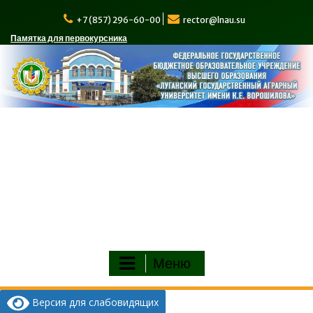
Перейти
к
+7 (857) 296-60-00
rector@lnau.su
содержимому
Памятка для первокурсника
Меню
Версия для слабовидящих