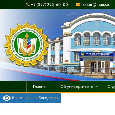
Перейти
+7 (857) 296-60-00
rector@lnau.su
к
содержимому
Главная
Об университете
Стр
Версия для слабовидящих