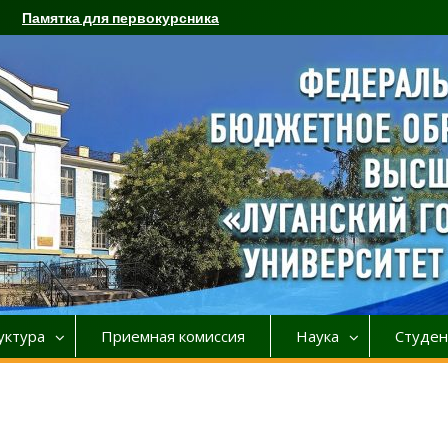
Памятка для первокурсника
уктура
Приемная комиссия
Наука
Студен