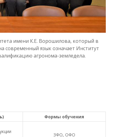
тета имени К.Е. Ворошилова, который в
 на современный язык означает Институт
квалификацию агронома-земледела.
ь)
Формы обучения
укции
ЗФО, ОФО