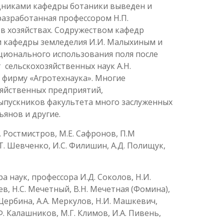
удниками кафедры ботаники выведен и
разработанная профессором Н.П.
в хозяйствах. Содружеством кафедр
и кафедры земледелия И.И. Малыхиным и
ционального использования поля после
 сельскохозяйственных наук А.Н.
 фирму «Агротехнаука». Многие
зяйственных предприятий,
выпускников факультета много заслуженных
сьянов и другие.
 Ростмистров, М.Е. Сафронов, П.М
В.Т. Шевченко, И.С. Филишин, А.Д. Полищук,
 наук, профессора И.Д. Соколов, Н.И.
ев, Н.С. Мечетный, В.Н. Мечетная (Фомина),
. Щербина, А.А. Меркулов, Н.И. Машкевич,
.Ф. Калашников, М.Г. Климов, И.А. Пивень,