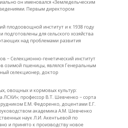
ициально он именовался «Земледельческим
аведениями. Первым директором
кий плодоовощной институт и к 1938 году
и подготовлены для сельского хозяйства
аботающих над проблемами развития
лов − Селекционно-генетический институт
тов озимой пшеницы, являлся Генеральным
ный селекционер, доктор
ых, овощных и кормовых культур:
а ЛСХИ»; профессор В.Т. Шевченко − сорта
удником Е.M. Федоренко, доцентами Е.Г.
од руководством академика А.М. Шевченко
ственных наук Л.И. Акентьевой по
ано и принято к производству новое