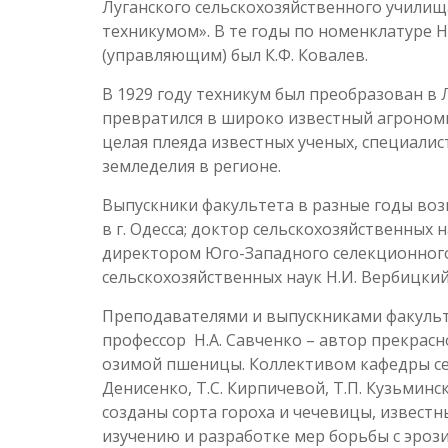
Луганского сельскохозяйственного училищ
техникумом». В те годы по номенклатуре
(управляющим) был К.Ф. Ковалев.
В 1929 году техникум был преобразован в 
превратился в широко известный агрономи
целая плеяда известных ученых, специали
земледелия в регионе.
Выпускники факультета в разные годы воз
в г. Одесса; доктор сельскохозяйственных
директором Юго-Западного селекционного
сельскохозяйственных наук Н.И. Вербицкий
Преподавателями и выпускниками факульт
профессор Н.A. Савченко – автор прекрасн
озимой пшеницы. Коллективом кафедры сел
Денисенко, Т.С. Кирпичевой, Т.П. Кузьминс
созданы сорта гороха и чечевицы, известн
изучению и разработке мер борьбы с эрози