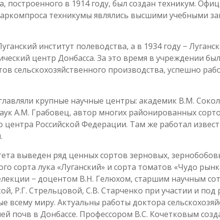
а, построенного в 1914 году, был создан техникум. Оф
 Наркомпроса техникумы являлись высшими учебными з
Луганский институт полеводства, а в 1934 году − Луганс
ческий центр Донбасса. За это время в учреждении был
стов сельскохозяйственного производства, успешно р
главляли крупные научные центры: академик В.М. Соко
 наук А.М. Грабовец, автор многих районированных сор
 центра Российской Федерации. Там же работал извест
.
ета выведен ряд ценных сортов зерновых, зернобобов
ого сорта лука «Луганский» и сорта томатов «Чудо рынк
екции − доцентом В.Н. Гелюхом, старшим научным сотр
кой, Р.Г. Стрельцовой, С.В. Старченко при участии и п
ые всему миру. Актуальны работы доктора сельскохозяй
ей почв в Донбассе. Профессором В.С. Кочетковым созд