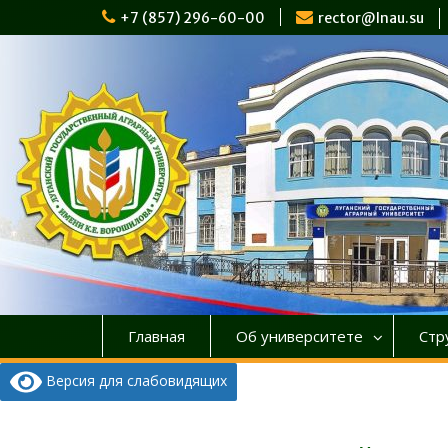
Перейти
+7 (857) 296-60-00
rector@lnau.su
к
содержимому
Главная
Об университете
Стр
Версия для слабовидящих