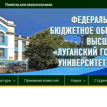
Памятка для первокурсника
уктура
Приемная комиссия
Наука
Студен