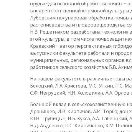
орудие для основной обработки почвы − р
внедрен сорт ценной кормовой культуры д
Лубовским полупаровая обработка почвы д
растениеводства и плодоовощеводства со
Н.В. Решетняком разработана технология
этой культуры, в том числе почвозащитная
Краевский − автор перспективных гибридо
выпускники факультета работали и продо
муниципальных, региональных органов вла
работников сельского хозяйства: Б.В. Акимен
На нашем факультете в различные годы раб
Белецкий, Л.А. Христева, М.С. Уткин, П.С. М
С.Ф. Негруцкий, Н.Н. Холодилин, А.А. Орлов 
Большой вклад в сельскохозяйственную нау
Дранищев, И.В. Кирпичов, А.И. Торба; доце
Ю.Н. Трубицын, Н.Б. Кукса, А.А. Табенцкий, 
Н.Д. Авдеенко, П.С. Кирпиченко, К.М. Полони