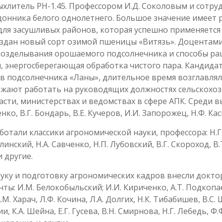
ыхлитель РН-1.45. Профессором И.Д. Соколовым и сотр
онника белого однолетнего. Большое значение имеет 
ля засушливых районов, которая успешно применяется 
здан новый сорт озимой пшеницы «Витязь». Доцентам
 возделывания орошаемого подсолнечника и способы ра
, энергосберегающая обработка чистого пара. Кандидат
в подсолнечника «Ланы», длительное время возглавлял
лжают работать на руководящих должностях сельскохо
сти, министерствах и ведомствах в сфере АПК. Среди 
ко, В.Г. Бондарь, В.Е. Кучеров, И.И. Запорожец, Н.Ф. Ка
отали классики агрономической науки, профессора: Н.Г.
алинский, Н.А. Савченко, Н.П. Лубовский, В.Г. Скороход, 
и другие.
ку и подготовку агрономических кадров внесли доктора
нты: И.М. Белокобыльский; И.И. Кириченко, А.Т. Подкопа
А.М. Харач, Л.Ф. Кочина, Л.А. Долгих, Н.К. Тибабишев, В.С
и, К.А. Шейна, Е.Г. Гусева, В.Н. Смирнова, Н.Г. Лебедь, Ф