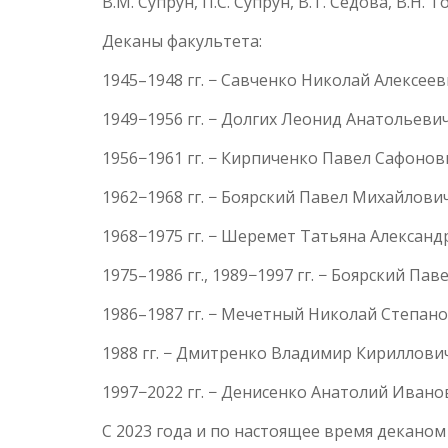
В.М. Супрун, П.С. Супрун, В.Т. Седова, В.Н. 
Деканы факультета:
1945–1948 гг. − Савченко Николай Алексее
1949−1956 гг. − Долгих Леонид Анатольеви
1956−1961 гг. − Кирпиченко Павел Сафоно
1962−1968 гг. − Боярский Павел Михайлови
1968−1975 гг. − Шеремет Татьяна Александ
1975–1986 гг., 1989−1997 гг. − Боярский П
1986–1987 гг. − Мечетный Николай Степан
1988 гг. − Дмитренко Владимир Кириллови
1997−2022 гг. − Денисенко Анатолий Иван
С 2023 года и по настоящее время декано