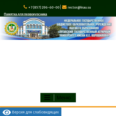
Перейти
к
+7 (857) 296-60-00
rector@lnau.su
содержимому
Памятка для первокурсника
Меню
Версия для слабовидящих