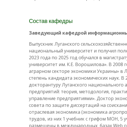
Состав кафедры
Заведующий кафедрой информационны
Выпускник Луганского сельскохозяйственног
национальный университет и получил полн
2023 года по 2025 год обучался в магист
университет им. К.Е. Ворошилова». В 2008
аграрном секторе экономики Украины» в Л
степень кандидата экономических наук. В 
докторантуру Луганского национального а
предприятий: теория, методология, практ
управление предприятиями». Доктор экон
совета по защите диссертаций на соискани
отраслевая экономика (экономика агропро
трудов, из них 1 учебник с грифом МОН, 5 
размещены в международных базах Web of S