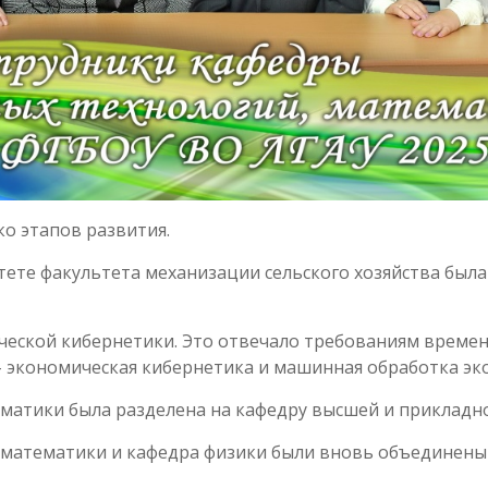
о этапов развития.
ситете факультета механизации сельского хозяйства бы
ической кибернетики. Это отвечало требованиям времен
– экономическая кибернетика и машинная обработка э
ематики была разделена на кафедру высшей и прикладн
 математики и кафедра физики были вновь объединены 