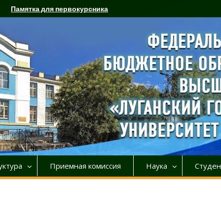
Памятка для первокурсника
уктура
Приемная комиссия
Наука
Студен