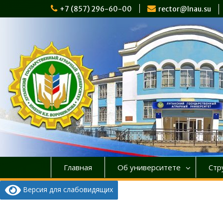
Перейти
+7 (857) 296-60-00
rector@lnau.su
к
содержимому
Главная
Об университете
Стр
Версия для слабовидящих