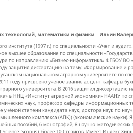
х технологий,
математики и физики – Ильин Вале
о института (1997 г.) по специальности «Учет и аудит»
ое высшее образование по специальности «Государств
ратуре по направлению «Бизнес-информатика» ФГБОУ ВО
 году защитил диссертацию на тему: «Формирование и р
уганском национальном аграрном университете по спец
2011 году присвоено учёное звание доцент кафедры бухг
грарного университета. В 2016 защитил диссертацию н
ика» в ННЦ «Институт аграрной экономики» НААНУ по сп
омических наук, профессор кафедры информационных те
е учёной степени кандидата наук, доктора наук по науч
мышленного комплекса (АПК)) (экономические науки). Я
учебных пособий, 6 монографий, 8 научно-методических т
cience, Scopus), более 100 тезисов. Имеет Индекс Хирш