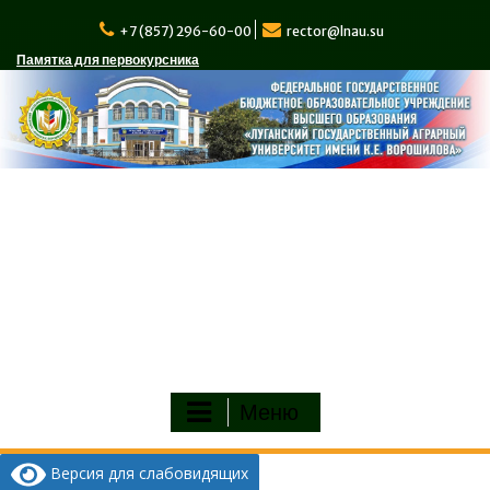
Перейти
к
+7 (857) 296-60-00
rector@lnau.su
содержимому
Памятка для первокурсника
Меню
Версия для слабовидящих