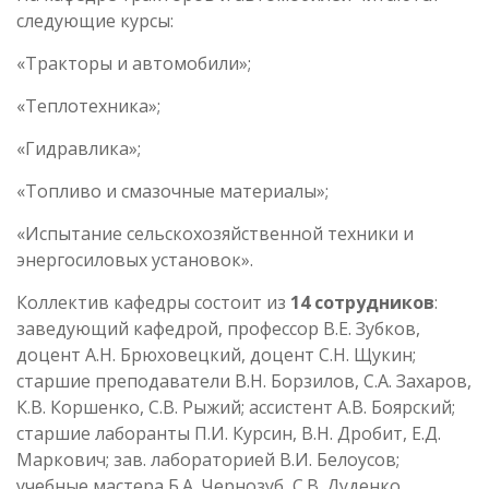
следующие курсы:
«Тракторы и автомобили»;
«Теплотехника»;
«Гидравлика»;
«Топливо и смазочные материалы»;
«Испытание сельскохозяйственной техники и
энергосиловых установок».
Коллектив кафедры состоит из
14 сотрудников
:
заведующий кафедрой, профессор В.Е. Зубков,
доцент А.Н. Брюховецкий, доцент С.Н. Щукин;
старшие преподаватели В.Н. Борзилов, С.А. Захаров,
К.В. Коршенко, С.В. Рыжий; ассистент А.В. Боярский;
старшие лаборанты П.И. Курсин, В.Н. Дробит, Е.Д.
Маркович; зав. лабораторией В.И. Белоусов;
учебные мастера Б.А. Чернозуб, С.В. Дуденко.