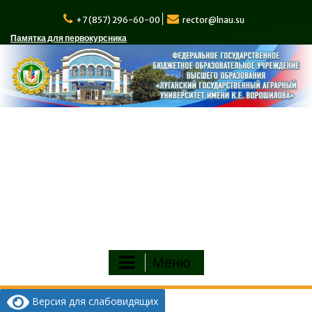
Перейти
к
+7 (857) 296-60-00
rector@lnau.su
содержимому
Памятка для первокурсника
Меню
Версия для слабовидящих