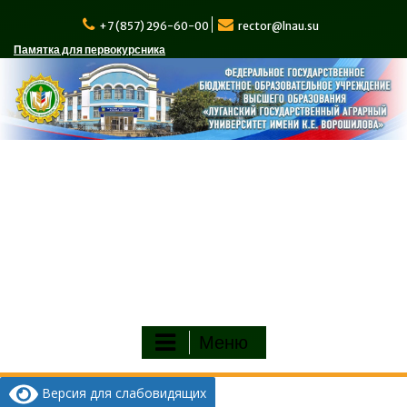
Перейти
к
+7 (857) 296-60-00
rector@lnau.su
содержимому
Памятка для первокурсника
Меню
Версия для слабовидящих