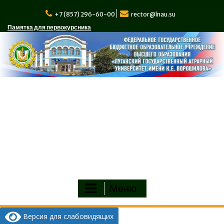
Перейти
к
+7 (857) 296-60-00
rector@lnau.su
содержимому
Памятка для первокурсника
Меню
Версия для слабовидящих