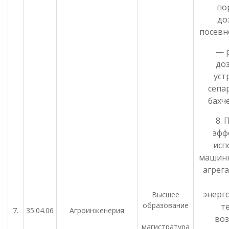
по
до
посевн
— 
до
уст
сепа
бахч
8.
эфф
исп
машинн
агрега
энерг
Высшее
образование
т
7.
35.04.06
Агроинженерия
–
во
магистратура