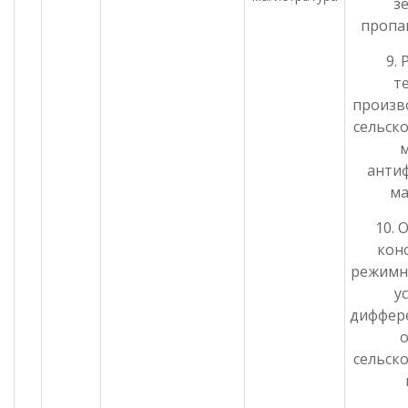
з
пропа
9.
т
произв
сельск
анти
ма
10. 
кон
режимн
у
диффер
сельск