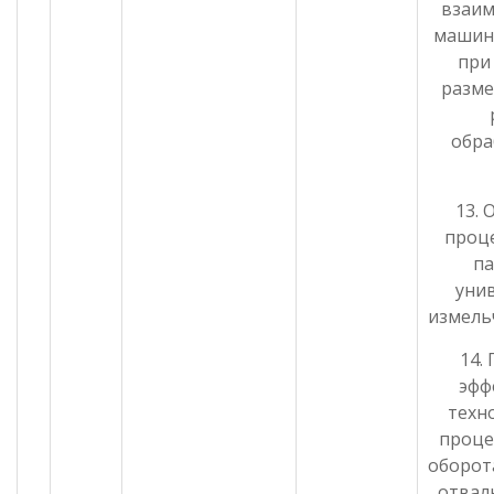
взаи
машин
при
разме
обр
13. 
проце
п
уни
измель
14.
эфф
техн
проце
оборот
отвал