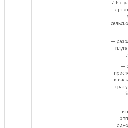
7. Разр
орган
сельск
— разр
плуга
— 
присп
локаль
гран
б
— 
вы
апп
одно