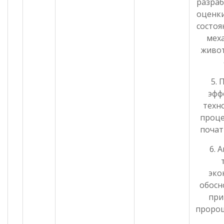
разраб
оценки
состоя
мех
живо
5.
эфф
техн
проце
почат
6. 
эко
обосн
при
пророщ