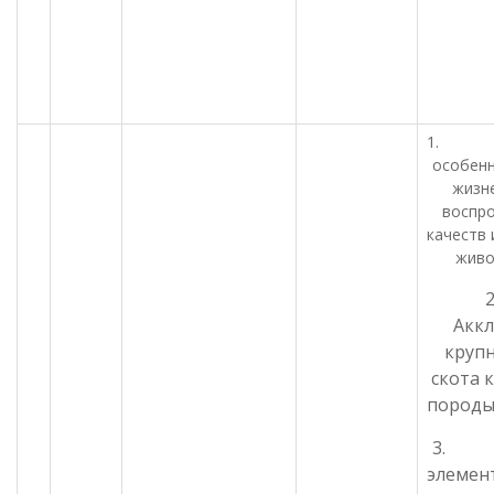
1. Би
особен
жизн
воспр
качеств 
живо
Акк
крупн
скота 
породы
3. Р
элемен