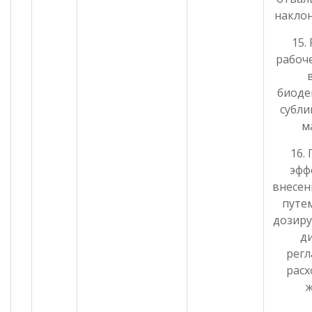
накло
15.
рабоче
биоде
субл
м
16.
эфф
внесен
путе
дозиру
д
рег
расх
ж