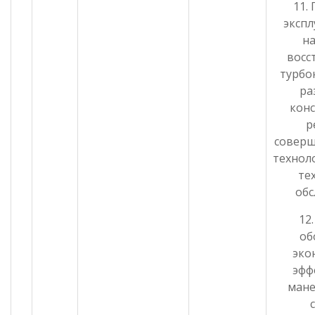
11.
эксп
н
восс
турбо
ра
кон
р
совер
технол
те
обс
12
об
эко
эфф
ман