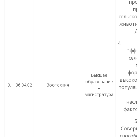
пр
п
сельск
животн
Д
4. О
эфф
се
фор
Высшее
высок
образование
9.
36.04.02
Зоотехния
популя
–
магистратура
нас
факто
Совер
способ