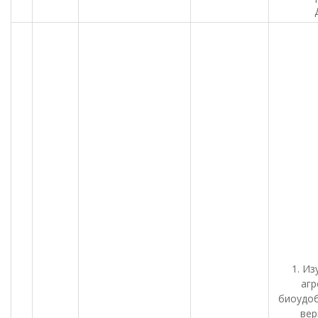
1. Из
агр
биоудоб
вер