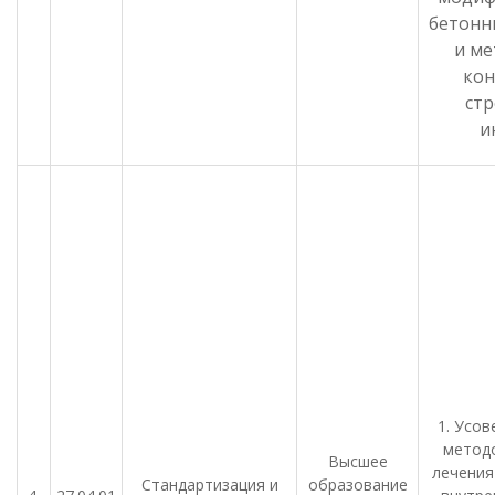
бетонн
и ме
кон
ст
и
1. Усо
методо
Высшее
лечения
Стандартизация и
образование