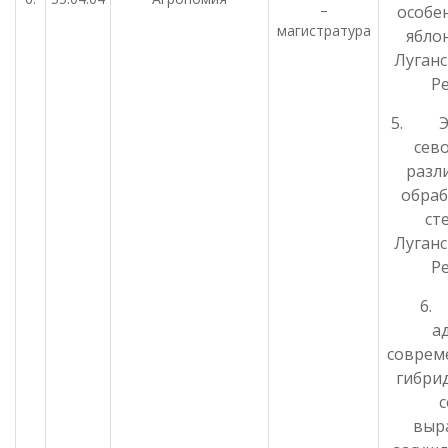
–
особе
магистратура
яблон
Луган
Ре
5. Эф
сев
разл
обраб
ст
Луган
Ре
6.
а
соврем
гибри
с
выр