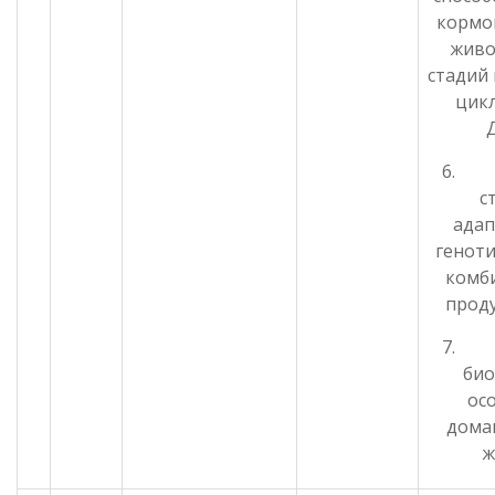
кормо
живо
стадий
цикл
Д
6. 
с
ада
геноти
комб
прод
7. 
био
ос
дома
ж