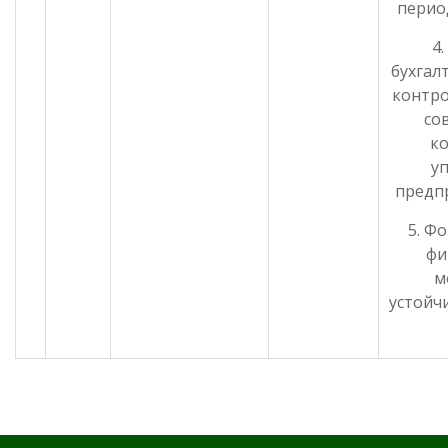
период
4
бухгал
контро
со
к
у
предп
5. Ф
фи
м
устойч