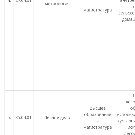
4.
27.04.01
внутре
метрология
–
магистратура
сельско
домаш
1
лес
Высшее
о
образование
использ
5.
35.04.01
Лесное дело
–
кустарн
магистратура
иск
лесо