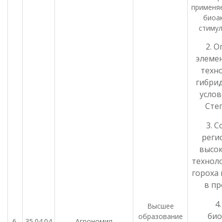
применя
биоа
стимул
2. 
элеме
техн
гибрид
услов
Степ
3. 
реги
высо
технол
гороха 
в пр
4
Высшее
био
образование
6.
35.04.04
Агрономия