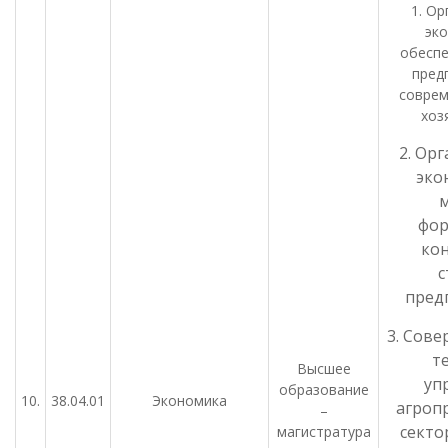
1. Ор
эк
обеспе
пред
соврем
хоз
2. Ор
эко
фор
ко
с
пред
3. Сов
т
Высшее
уп
образование
10.
38.04.01
Экономика
агроп
–
секто
магистратура