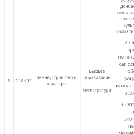
Донбас
техноло
сельск
куль
климати
2. 
эр
потен
как ос
об
Высшее
Землеустройство и
образование
рац
3.
21.04.02
кадастры
–
исполь
магистратура
все
3. Оп
эко
па
модиф