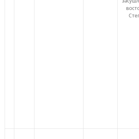
засушл
вост
Сте