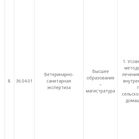
1. Усо
методо
Высшее
Ветеринарно-
лечения
образование
8.
36.04.01
санитарная
внутре
–
экспертиза
магистратура
сельско
домаш