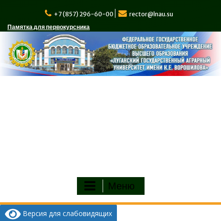
Перейти
к
+7 (857) 296-60-00
rector@lnau.su
содержимому
Памятка для первокурсника
Меню
Версия для слабовидящих