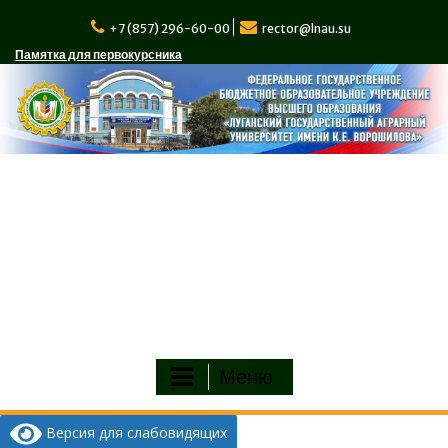
Перейти
к
+7 (857) 296-60-00
rector@lnau.su
содержимому
Памятка для первокурсника
Меню
Версия для слабовидящих