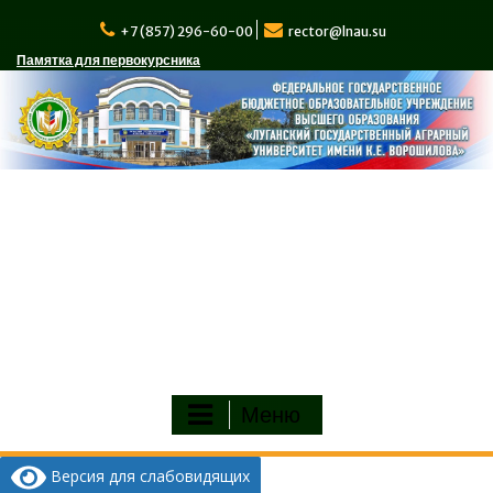
Перейти
к
+7 (857) 296-60-00
rector@lnau.su
содержимому
Памятка для первокурсника
Меню
Версия для слабовидящих