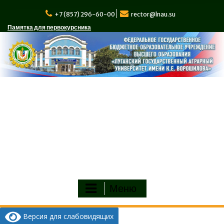
Перейти
к
+7 (857) 296-60-00
rector@lnau.su
содержимому
Памятка для первокурсника
Меню
Версия для слабовидящих