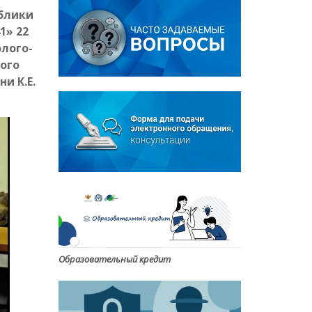
блики
1» 22
лого-
ого
и К.Е.
Образовательный кредит