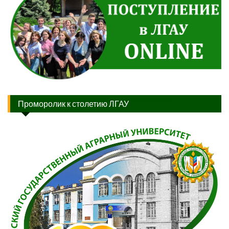
Проморолик к столетию ЛГАУ