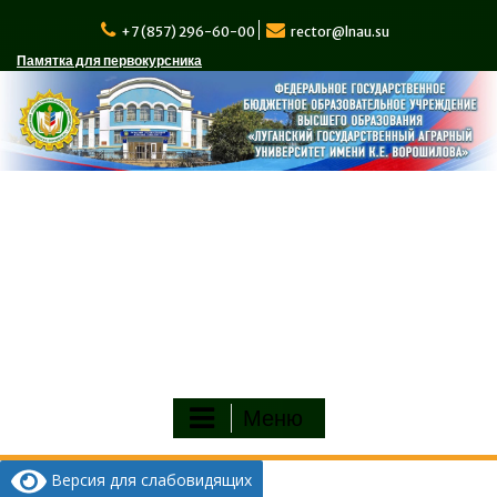
Перейти
к
+7 (857) 296-60-00
rector@lnau.su
содержимому
Памятка для первокурсника
Меню
Версия для слабовидящих