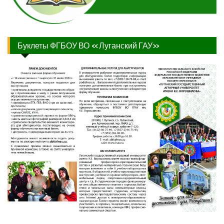
Буклеты ФГБОУ ВО «Луганский ГАУ»