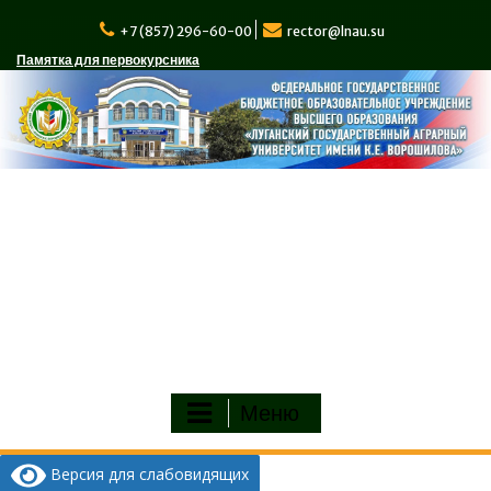
Перейти
к
+7 (857) 296-60-00
rector@lnau.su
содержимому
Памятка для первокурсника
Меню
Версия для слабовидящих