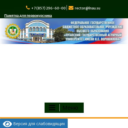
Перейти
к
+7 (857) 296-60-00
rector@lnau.su
содержимому
Памятка для первокурсника
Меню
Версия для слабовидящих