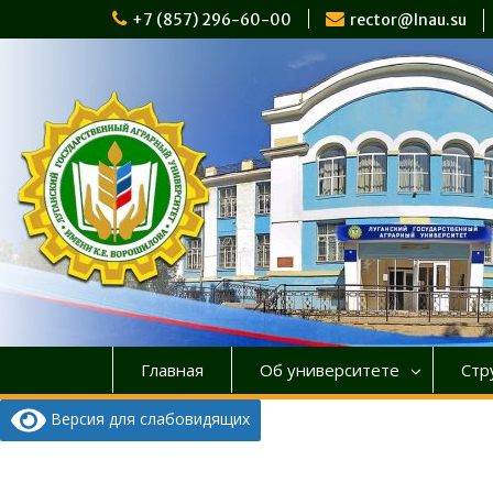
Перейти
+7 (857) 296-60-00
rector@lnau.su
к
содержимому
Главная
Об университете
Стр
Версия для слабовидящих