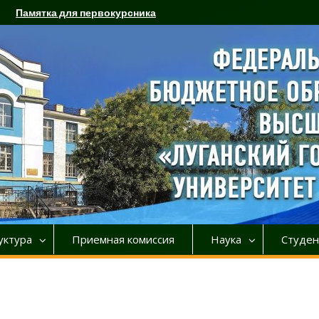
Памятка для первокурсника
уктура
Приемная комиссия
Наука
Студен