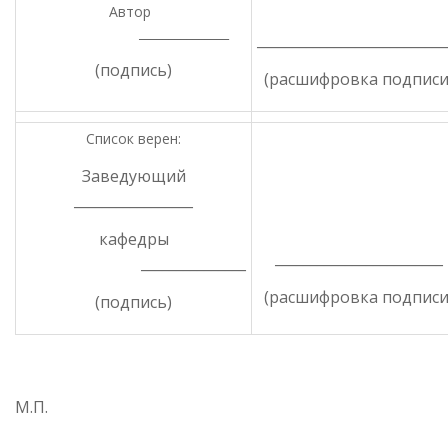
Автор
_______________
___________________________
(подпись)
(расшифровка подписи
Список верен:
Заведующий
_________________
кафедры
________________________
_______________
(расшифровка подписи
(подпись)
М.П.