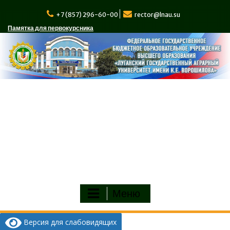
Перейти
к
+7 (857) 296-60-00
rector@lnau.su
содержимому
Памятка для первокурсника
Меню
Версия для слабовидящих