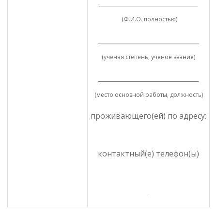
_____________________________
(Ф.И.О. полностью)
_____________________________
(учёная степень, учёное звание)
_____________________________
(место основной работы, должность)
проживающего(ей) по адресу:
контактный(е) телефон(ы)