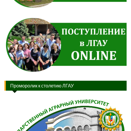
Проморолик к столетию ЛГАУ