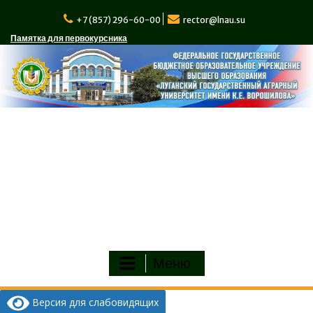
Перейти
к
+7 (857) 296-60-00
rector@lnau.su
содержимому
Памятка для первокурсника
Меню
Версия для слабовидящих