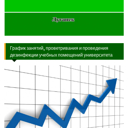
График занятий, проветривания и проведения
дезинфекции учебных помещений университета