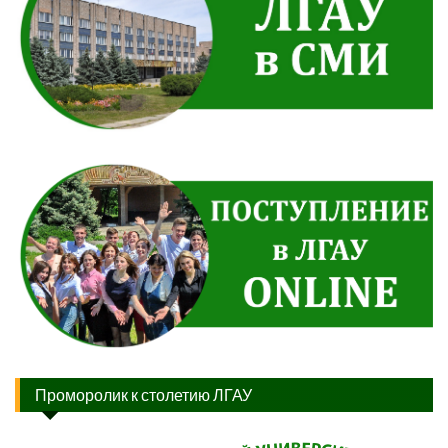
Проморолик к столетию ЛГАУ