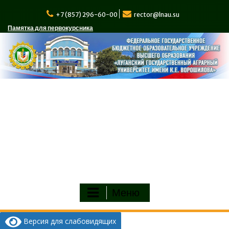
Перейти
к
+7 (857) 296-60-00
rector@lnau.su
содержимому
Памятка для первокурсника
Меню
Версия для слабовидящих