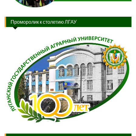
Проморолик к столетию ЛГАУ