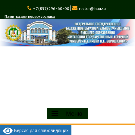
Перейти
к
+7 (857) 296-60-00
rector@lnau.su
содержимому
Памятка для первокурсника
Меню
Версия для слабовидящих