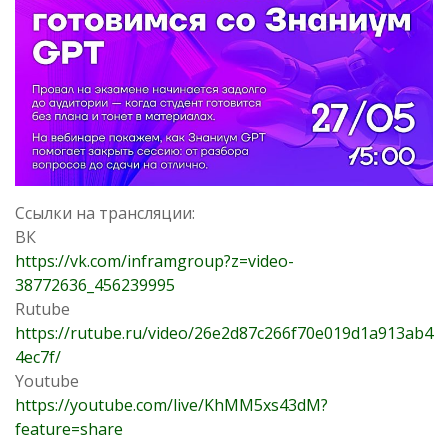
Ссылки на трансляции:
ВК
https://vk.com/inframgroup?z=video-
38772636_456239995
Rutube
https://rutube.ru/video/26e2d87c266f70e019d1a913ab4
4ec7f/
Youtube
https://youtube.com/live/KhMM5xs43dM?
feature=share