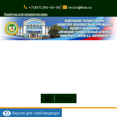
Перейти
к
+7 (857) 296-60-00
rector@lnau.su
содержимому
Памятка для первокурсника
Меню
Версия для слабовидящих