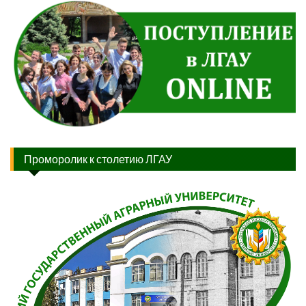
Проморолик к столетию ЛГАУ