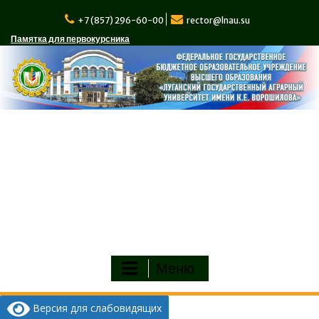
Перейти
к
+7 (857) 296-60-00
rector@lnau.su
содержимому
Памятка для первокурсника
Меню
Версия для слабовидящих