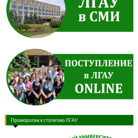
Проморолик к столетию ЛГАУ