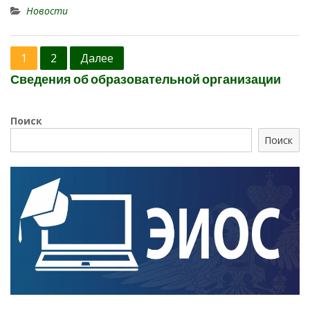
Новости
Навигация
1
2
Далее
по
Сведения об образовательной организации
записям
Поиск
Поиск