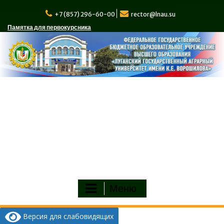
Перейти
к
+7 (857) 296-60-00
rector@lnau.su
содержимому
Памятка для первокурсника
Меню
Версия для слабовидящих