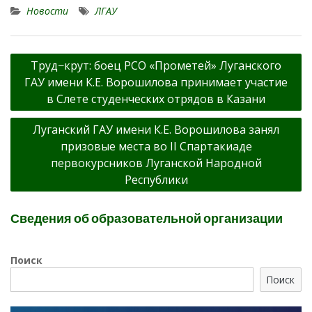
Новости
ЛГАУ
Навигация
Труд−крут: боец РСО «Прометей» Луганского
по
ГАУ имени К.Е. Ворошилова принимает участие
записям
в Слете студенческих отрядов в Казани
Луганский ГАУ имени К.Е. Ворошилова занял
призовые места во II Спартакиаде
первокурсников Луганской Народной
Республики
Сведения об образовательной организации
Поиск
Поиск