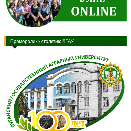
Проморолик к столетию ЛГАУ