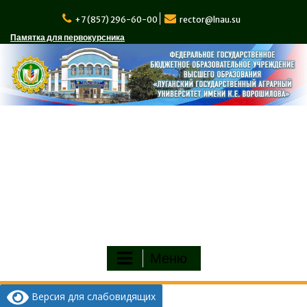
Перейти
к
+7 (857) 296-60-00
rector@lnau.su
содержимому
Памятка для первокурсника
Меню
Версия для слабовидящих