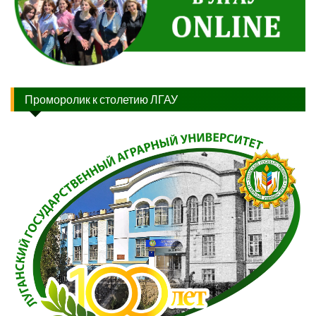
Проморолик к столетию ЛГАУ