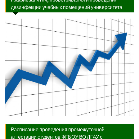
дезинфекции учебных помещений университета
Расписание проведения промежуточной
аттестации студентов ФГБОУ ВО ЛГАУ с