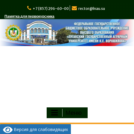
Перейти
к
+7 (857) 296-60-00
rector@lnau.su
содержимому
Памятка для первокурсника
Меню
Версия для слабовидящих