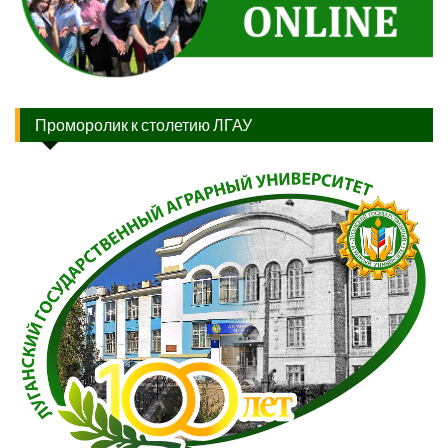
Проморолик к столетию ЛГАУ