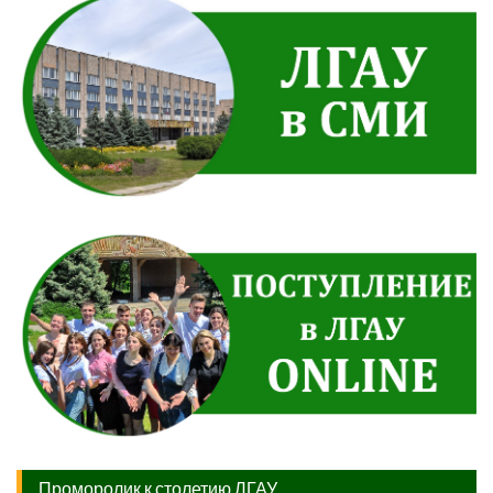
Проморолик к столетию ЛГАУ