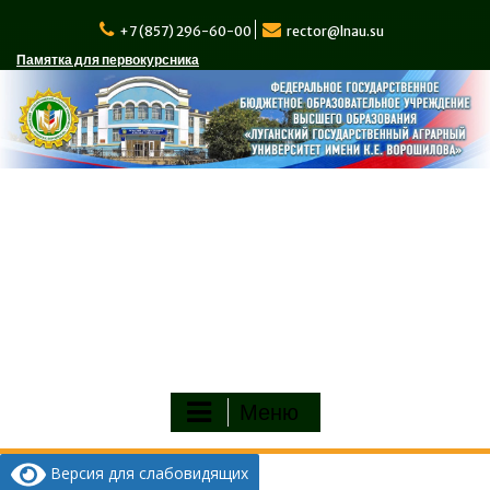
Перейти
к
+7 (857) 296-60-00
rector@lnau.su
содержимому
Памятка для первокурсника
Меню
Версия для слабовидящих