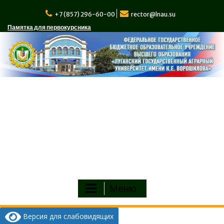
Перейти
к
+7 (857) 296-60-00
rector@lnau.su
содержимому
Памятка для первокурсника
Меню
Версия для слабовидящих