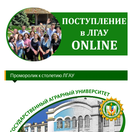
Проморолик к столетию ЛГАУ