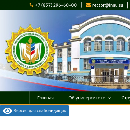
Перейти
+7 (857) 296-60-00
rector@lnau.su
к
содержимому
Главная
Об университете
Стр
Версия для слабовидящих