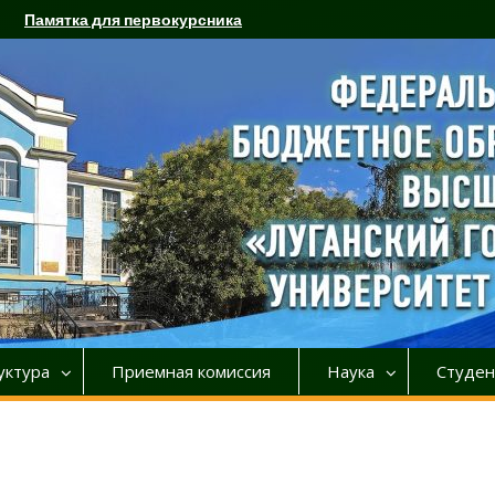
Памятка для первокурсника
уктура
Приемная комиссия
Наука
Студен