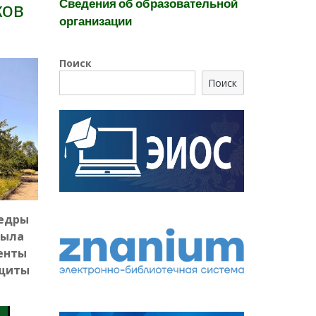
Сведения об образовательной
ков
организации
Поиск
Поиск
федры
была
енты
ащиты