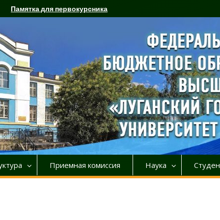
Памятка для первокурсника
уктура
Приемная комиссия
Наука
Студен