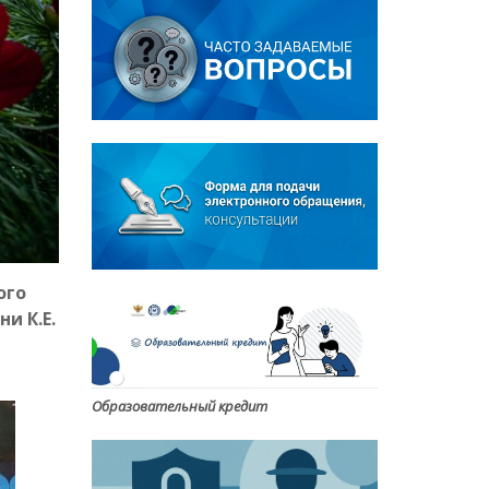
ого
и К.Е.
Образовательный кредит