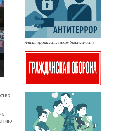
Антитеррористическая безопасность
ства
ие
витию