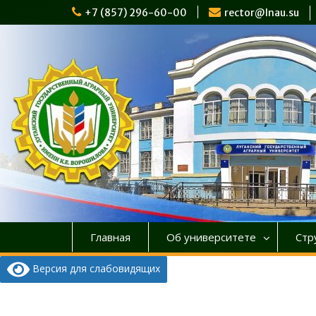
Перейти
+7 (857) 296-60-00
rector@lnau.su
к
содержимому
Главная
Об университете
Стр
Версия для слабовидящих