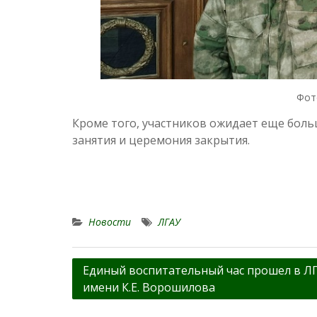
Фот
Кроме того, участников ожидает еще больш
занятия и церемония закрытия.
Новости
ЛГАУ
Навигация
Единый воспитательный час прошел в Л
имени К.Е. Ворошилова
по
записям