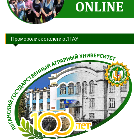
Проморолик к столетию ЛГАУ