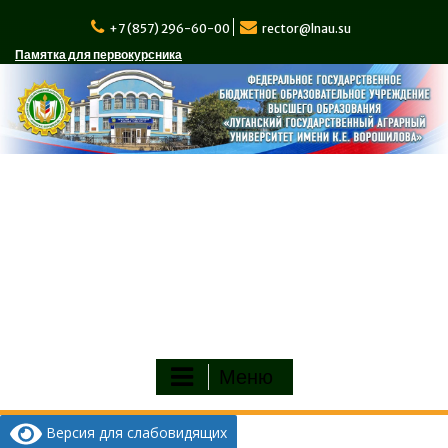
Перейти
к
+7 (857) 296-60-00
rector@lnau.su
содержимому
Памятка для первокурсника
Меню
Версия для слабовидящих