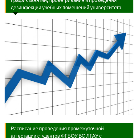
дезинфекции учебных помещений университета
Расписание проведения промежуточной
аттестации студентов ФГБОУ ВО ЛГАУ с