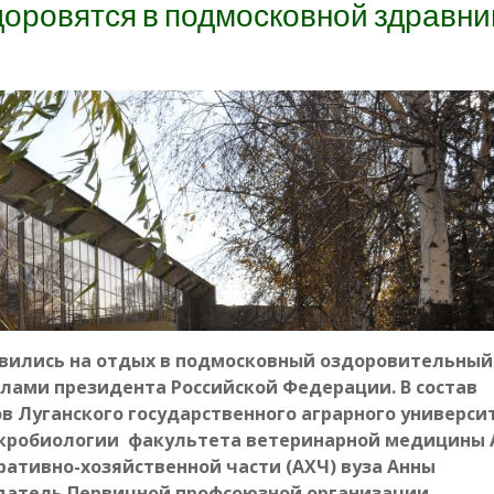
доровятся в подмосковной здравн
авились на отдых в подмосковный оздоровительный
лами президента Российской Федерации. В состав
 Луганского государственного аграрного универси
икробиологии факультета ветеринарной медицины
ативно-хозяйственной части (АХЧ) вуза Анны
едатель Первичной профсоюзной организации