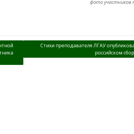
фото участников 
нтной
Стихи преподавателя ЛГАУ опубликов
тника
российском сбо