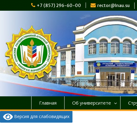
Перейти
+7 (857) 296-60-00
rector@lnau.su
к
содержимому
Главная
Об университете
Стр
Версия для слабовидящих