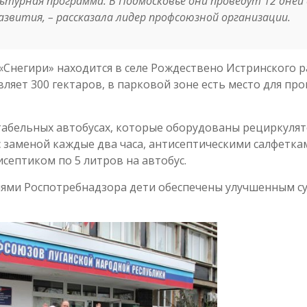
ьтурная программа. В Подмосковье они проведут 12 дней 
развития
, – рассказала лидер профсоюзной организации.
Снегири» находится в селе Рождествено Истринского 
ляет 300 гектаров, в парковой зоне есть место для про
ртабельных автобусах, которые оборудованы рециркуля
 заменой каждые два часа, антисептическими салфетка
септиком по 5 литров на автобус.
иями Роспотребнадзора дети обеспечены улучшенным с