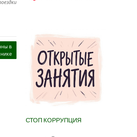
поездки
аны в
рнике
СТОП КОРРУПЦИЯ