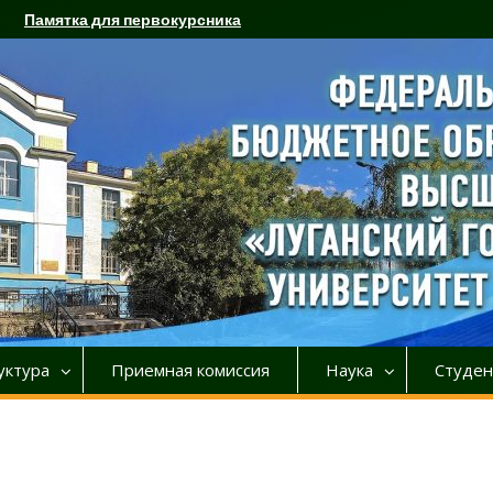
Памятка для первокурсника
уктура
Приемная комиссия
Наука
Студен