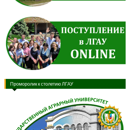
Проморолик к столетию ЛГАУ