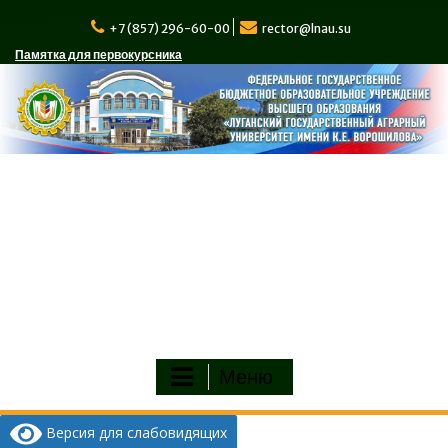
Перейти
к
+7 (857) 296-60-00
rector@lnau.su
содержимому
Памятка для первокурсника
Меню
Версия для слабовидящих