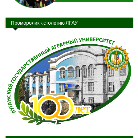
Проморолик к столетию ЛГАУ