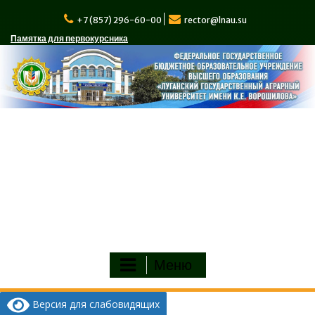
Перейти
к
+7 (857) 296-60-00
rector@lnau.su
содержимому
Памятка для первокурсника
Меню
Версия для слабовидящих