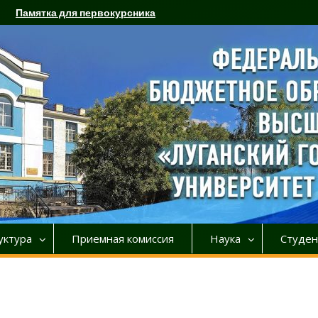
Памятка для первокурсника
уктура
Приемная комиссия
Наука
Студен