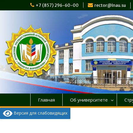
Перейти
+7 (857) 296-60-00
rector@lnau.su
к
содержимому
Главная
Об университете
Стр
Версия для слабовидящих