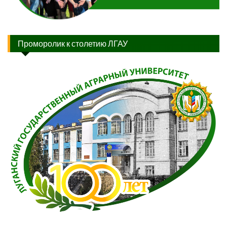
Проморолик к столетию ЛГАУ