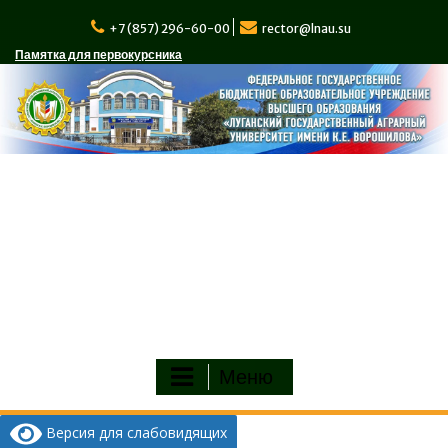
Перейти
к
+7 (857) 296-60-00
rector@lnau.su
содержимому
Памятка для первокурсника
Меню
Версия для слабовидящих