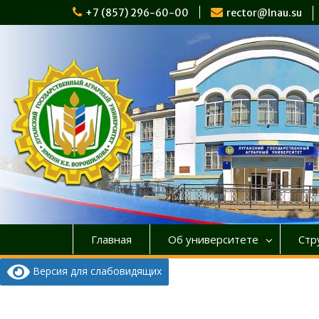
Перейти
+7 (857) 296-60-00
rector@lnau.su
к
содержимому
Главная
Об университете
Стр
Версия для слабовидящих