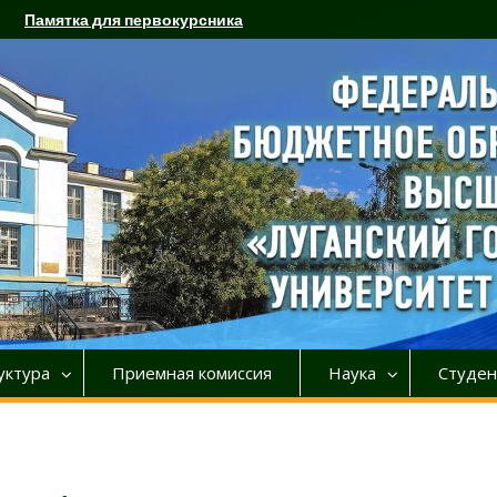
Памятка для первокурсника
уктура
Приемная комиссия
Наука
Студен