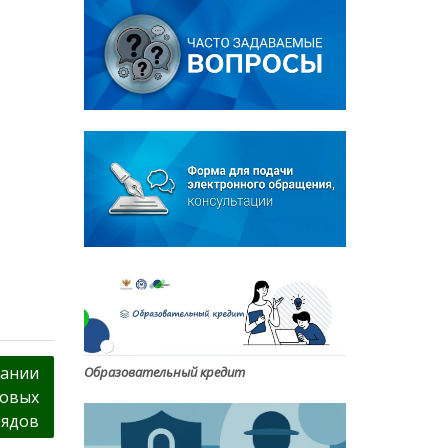
рании
Образовательный кредит
довых
рядов