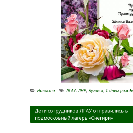
Новости
ЛГАУ
,
ЛНР
,
Луганск
,
С днем рожде
Навигация
Дети сотрудников ЛГАУ отправились в
подмосковный лагерь «Снегири»
по
записям