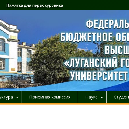
Памятка для первокурсника
уктура
Приемная комиссия
Наука
Студен