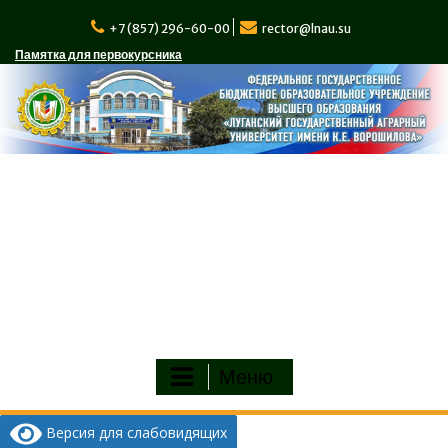
Перейти
к
+7 (857) 296-60-00
rector@lnau.su
содержимому
Памятка для первокурсника
Меню
Версия для слабовидящих